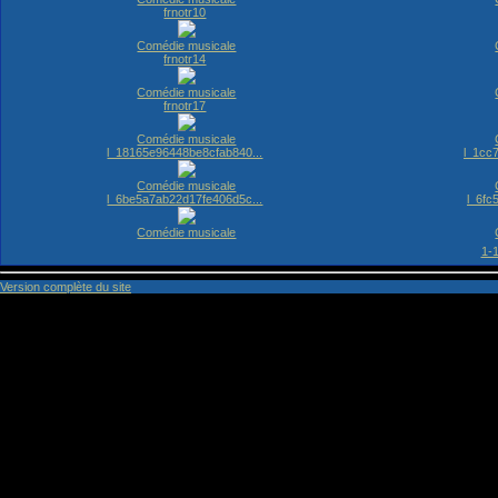
frnotr10
Comédie musicale
frnotr14
Comédie musicale
frnotr17
Comédie musicale
l_18165e96448be8cfab840...
l_1cc
Comédie musicale
l_6be5a7ab22d17fe406d5c...
l_6fc
Comédie musicale
1-
Version complète du site