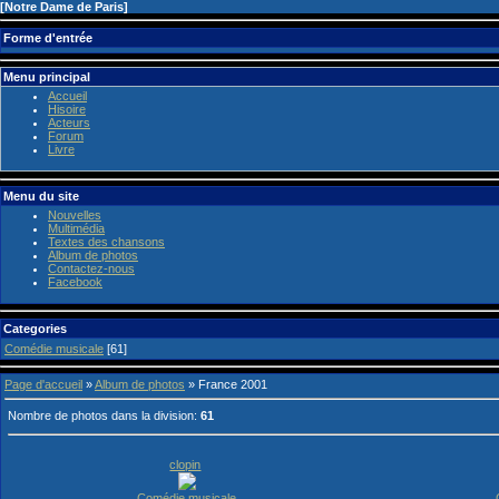
[
Notre Dame de Paris
]
Forme d'entrée
Menu principal
Accueil
Hisoire
Acteurs
Forum
Livre
Menu du site
Nouvelles
Multimédia
Textes des chansons
Album de photos
Contactez-nous
Facebook
Categories
Comédie musicale
[61]
Page d'accueil
»
Album de photos
» France 2001
Nombre de photos dans la division
:
61
clopin
Comédie musicale