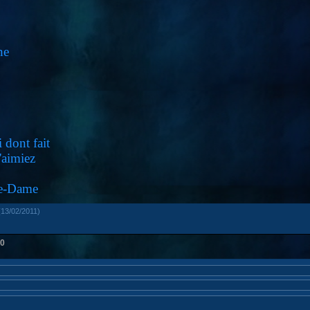
ne
i dont fait
'aimiez
re-Dame
13/02/2011)
0