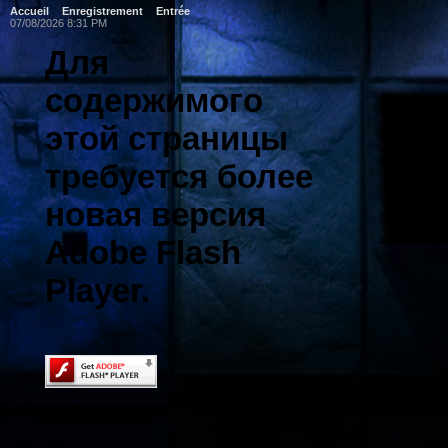
Accueil
Enregistrement
Entrée
07/08/2026 8:31 PM
Для
содержимого
этой страницы
требуется более
новая версия
Adobe Flash
Player.