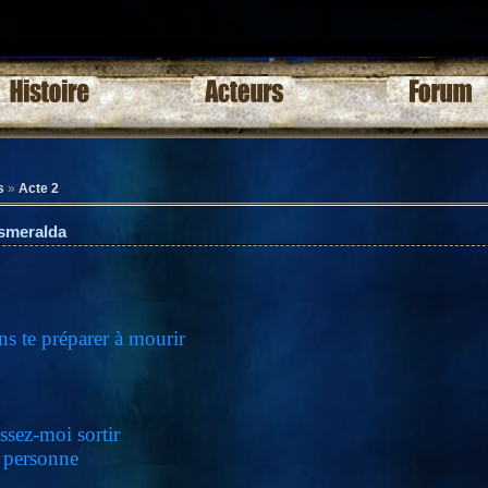
s
»
Acte 2
Esmeralda
ens te préparer à mourir
aissez-moi sortir
re personne