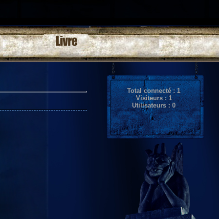
Total connecté :
1
Visiteurs :
1
Utilisateurs :
0