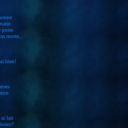
 sonne
 matin
e porte
as morte...
ai bien!
anses
ence
ai fait
ssiez?