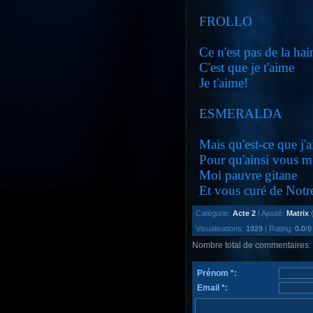
FROLLO
Ce n'est pas de la hai
C'est que je t'aime
Je t'aime!
ESMERALDA
Mais qu'est-ce que j'a
Pour qu'ainsi vous m
Moi pauvre gitane
Et vous curé de Not
Catégorie
:
Acte 2
|
Ajouté
:
Matrix
(
Visualisations
:
1929
|
Rating
:
0.0
/
0
Nombre total de commentaires
:
Prénom *:
Email *: