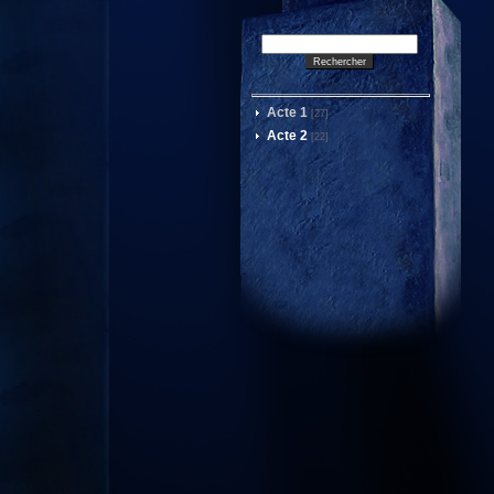
Acte 1
[27]
Acte 2
[22]