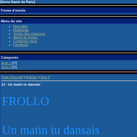
[
Notre Dame de Paris
]
Forme d'entrée
Menu du site
Nouvelles
Multimédia
Textes des chansons
Album de photos
Contactez-nous
Facebook
Categories
Acte 1
[27]
Acte 2
[22]
Page d'accueil
»
Articles
»
Acte 2
13 - Un matin tu dansais
FROLLO
Un matin tu dansais