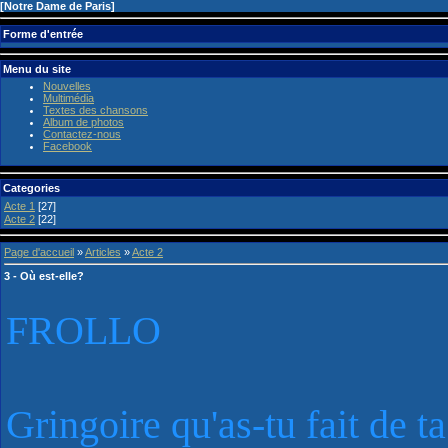
[
Notre Dame de Paris
]
Forme d'entrée
Menu du site
Nouvelles
Multimédia
Textes des chansons
Album de photos
Contactez-nous
Facebook
Categories
Acte 1
[27]
Acte 2
[22]
Page d'accueil
»
Articles
»
Acte 2
3 - Où est-elle?
FROLLO
Gringoire qu'as-tu fait de 