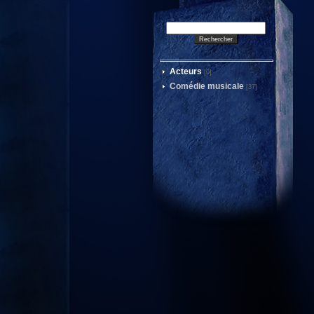
Acteurs
[0]
Comédie musicale
[37]