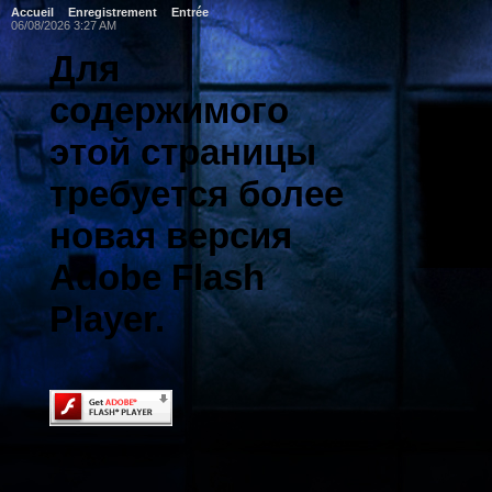
Accueil
Enregistrement
Entrée
06/08/2026 3:27 AM
Для
содержимого
этой страницы
требуется более
новая версия
Adobe Flash
Player.