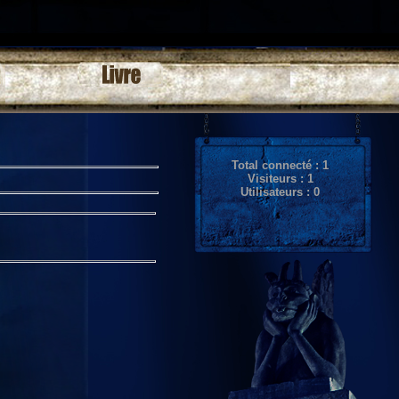
Total connecté :
1
Visiteurs :
1
Utilisateurs :
0