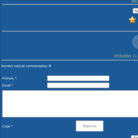
Voir 
«Précédent
|
1
Nombre total de commentaires
:
0
Prénom *:
Email *:
Code *: