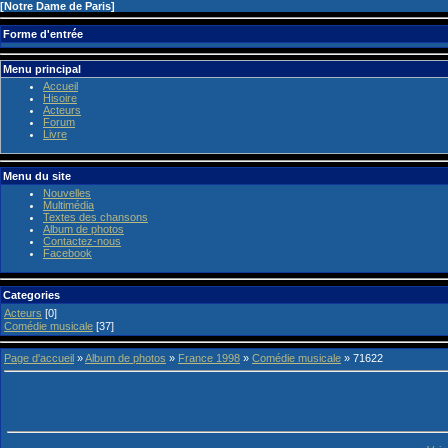
[
Notre Dame de Paris
]
Forme d'entrée
Menu principal
Accueil
Hisoire
Acteurs
Forum
Livre
Menu du site
Nouvelles
Multimédia
Textes des chansons
Album de photos
Contactez-nous
Facebook
Categories
Acteurs
[0]
Comédie musicale
[37]
Page d'accueil
»
Album de photos
»
France 1998
»
Comédie musicale
» 71622